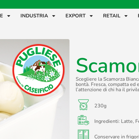
CE
INDUSTRIA
EXPORT
RETAIL
Scamor
Scegliere la Scamorza Bianca
bontà. Fresca, compatta ed 
l’attenzione di chi ha il privi
230g
Ingredienti: Latte, 
Conservare in frigo