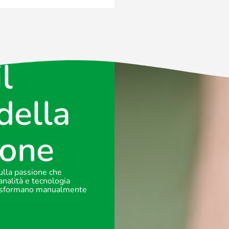
l
della
ione
sulla passione che
analità e tecnologia
 trasformano manualmente