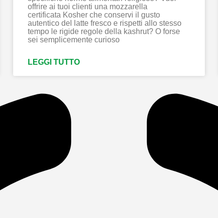
offrire ai tuoi clienti una mozzarella
certificata Kosher che conservi il gusto
autentico del latte fresco e rispetti allo stesso
tempo le rigide regole della kashrut? O forse
sei semplicemente curioso
LEGGI TUTTO