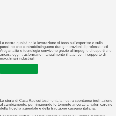
La nostra qualità nella lavorazione si basa sull’expertise e sulla
passione che contraddistinguono due generazioni di professionisti.
Artigianalità e tecnologia convivono grazie all’impegno di esperti che,
ancora oggi, trasformano manualmente il latte, con il supporto di
macchinari industriali.
SCOPRI DI PIÙ
La storia di Casa Radicci testimonia la nostra spontanea inclinazione
al cambiamento, pur rimanendo fortemente ancorati ai valori cardine
della filosofia aziendale e della tradizione casearia italiana.
Per questo motivo, il nostro reparto Ricerca e Sviluppo si muove