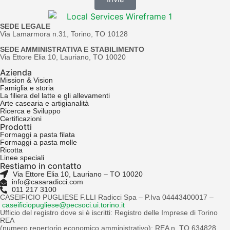
SEDE LEGALE
Via Lamarmora n.31, Torino, TO 10128
SEDE AMMINISTRATIVA E STABILIMENTO
Via Ettore Elia 10, Lauriano, TO 10020
Azienda
Mission & Vision
Famiglia e storia
La filiera del latte e gli allevamenti
Arte casearia e artigianalità
Ricerca e Sviluppo
Certificazioni
Prodotti
Formaggi a pasta filata
Formaggi a pasta molle
Ricotta
Linee speciali
Restiamo in contatto
Via Ettore Elia 10, Lauriano – TO 10020
info@casaradicci.com
011 217 3100
CASEIFICIO PUGLIESE F.LLI Radicci Spa – P.Iva 04443400017 –
caseificiopugliese@pecsoci.ui.torino.it
Ufficio del registro dove si è iscritti: Registro delle Imprese di Torino
REA
(numero repertorio economico amministrativo): REA n. TO 634828