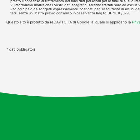
presto il consenso al trattamento dei miei dati personali per le finalità al suo in
Vi informiamo inoltre che i Vostri dati anagrafici saranno trattati solo ed esclusi
Radicci Spa o da soggetti espressamente incaricati per l’esecuzione di alcuni dei 
terzi senza un Vostro previo consenso in osservanza Reg.to UE 2016/679.
Questo sito è protetto da reCAPTCHA di Google, al quale si applicano la
Priv
* dati obbligatori