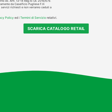
terno ex. Artt. 13-14 Reg.to UE 2016/679.
vamente da Caseificio Pugliese F.lli
servizi richiesti e non verranno ceduti a
acy Policy
ed i
Termini di Servizio
relativi.